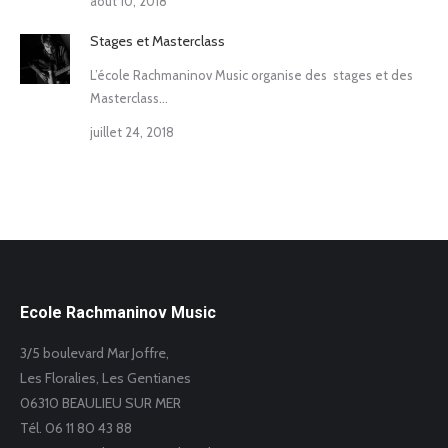
août 10, 2018
Stages et Masterclass
L’école Rachmaninov Music organise des stages et des
Masterclass...
juillet 24, 2018
Ecole Rachmaninov Music
3/5 boulevard Mar Joffre,
Les Floralies, Les Gentianes
06310 BEAULIEU SUR MER
Tél. 06 11 80 43 88